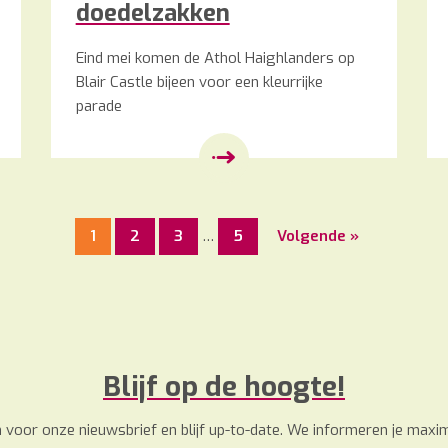
doedelzakken
Eind mei komen de Athol Haighlanders op
Blair Castle bijeen voor een kleurrijke
parade
1
2
3
…
5
Volgende »
Blijf op de hoogte!
 in voor onze nieuwsbrief en blijf up-to-date. We informeren je maxim