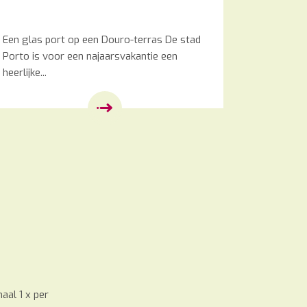
Een glas port op een Douro-terras De stad
Porto is voor een najaarsvakantie een
heerlijke...
aal 1 x per