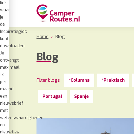
link
waar
je
de
Inspiratiegids
Home
›
Blog
kunt
downloaden.
Je
Blog
ontvangt
maximaal
1x
Filter blogs
*Columns
*Praktisch
per
maand
een
Portugal
Spanje
nieuwsbrief
met
wetenswaardigheden
en
nieuwtjes