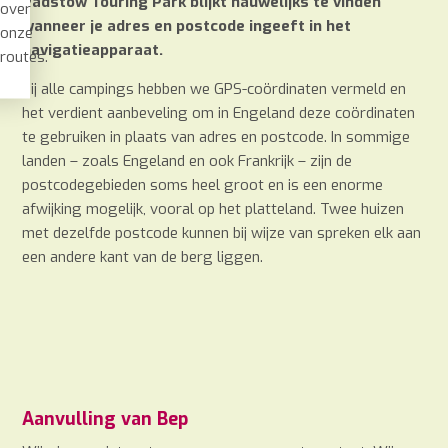
Padstow Touring Park blijkt nauwelijks te vinden
over
wanneer je adres en postcode ingeeft in het
onze
navigatieapparaat.
routes.
Bij alle campings hebben we GPS-coördinaten vermeld en
het verdient aanbeveling om in Engeland deze coördinaten
te gebruiken in plaats van adres en postcode. In sommige
landen – zoals Engeland en ook Frankrijk – zijn de
postcodegebieden soms heel groot en is een enorme
afwijking mogelijk, vooral op het platteland. Twee huizen
met dezelfde postcode kunnen bij wijze van spreken elk aan
een andere kant van de berg liggen.
Aanvulling van Bep