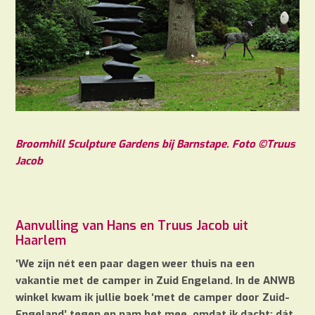
Broomhill Sculpture Gardens bij Barnstape. Foto ©Truus
Jacob
Aanvulling van Hans en Truus Jacob uit
Haarlem
‘We zijn nét een paar dagen weer thuis na een
vakantie met de camper in Zuid Engeland. In de ANWB
winkel kwam ik jullie boek ‘met de camper door Zuid-
Engeland’ tegen en nam het mee, omdat ik dacht: dát