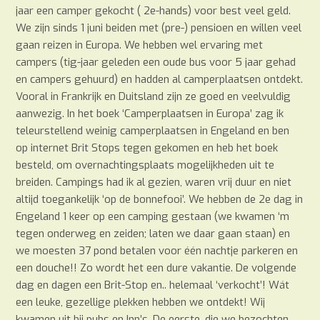
jaar een camper gekocht ( 2e-hands) voor best veel geld.
We zijn sinds 1 juni beiden met (pre-) pensioen en willen veel
gaan reizen in Europa. We hebben wel ervaring met
campers (tig-jaar geleden een oude bus voor 5 jaar gehad
en campers gehuurd) en hadden al camperplaatsen ontdekt.
Vooral in Frankrijk en Duitsland zijn ze goed en veelvuldig
aanwezig. In het boek ‘Camperplaatsen in Europa’ zag ik
teleurstellend weinig camperplaatsen in Engeland en ben
op internet Brit Stops tegen gekomen en heb het boek
besteld, om overnachtingsplaats mogelijkheden uit te
breiden. Campings had ik al gezien, waren vrij duur en niet
altijd toegankelijk ‘op de bonnefooi’. We hebben de 2e dag in
Engeland 1 keer op een camping gestaan (we kwamen ‘m
tegen onderweg en zeiden; laten we daar gaan staan) en
we moesten 37 pond betalen voor één nachtje parkeren en
een douche!! Zo wordt het een dure vakantie. De volgende
dag en dagen een Brit-Stop en.. helemaal ‘verkocht’! Wát
een leuke, gezellige plekken hebben we ontdekt! Wij
kwamen uit bij pubs en Inn’s. De eerste, die we bezochten