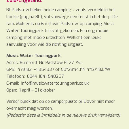
Zuid-Engeland.
Bij Padstow bleken beide campings, zoals vermeld in het
boekje (pagina 80), vol vanwege een feest in het dorp. De
fam. Mulder is op 6 mijl van Padstow, op camping Music
Water Touringpark terecht gekomen. Een erg mooie
camping met mooie uitzichten. Wellicht een leuke
aanvulling voor wie die richting uitgaat.
Music Water Touringpark
Adres: Rumford, Nr. Padstow PL27 7SJ
GPS: 479182, -4.954937 of 50°28’44.1″N 4°57’18.0″W
Telefoon: 0044 1841 540257
E-mail: info@musicwatertouringpark.co.uk
Open: 1 april – 31 oktober
Verder bleek dat op de camperplaats bij Dover niet meer
overnacht mag worden.
(Redactie: deze is inmiddels in de nieuwe druk verwijderd)