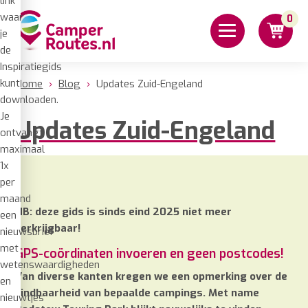
link
waar
0
je
de
Inspiratiegids
kunt
Home
›
Blog
›
Updates Zuid-Engeland
downloaden.
Je
Updates Zuid-Engeland
ontvangt
maximaal
1x
per
maand
NB: deze gids is sinds eind 2025 niet meer
een
verkrijgbaar!
nieuwsbrief
met
GPS-coördinaten invoeren en geen postcodes!
wetenswaardigheden
Van diverse kanten kregen we een opmerking over de
en
vindbaarheid van bepaalde campings. Met name
nieuwtjes