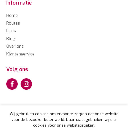
Informatie
Home
Routes
Links
Blog
Over ons
Klantenservice
Volg ons
Wij gebruiken cookies om ervoor te zorgen dat onze website
voor de bezoeker beter werkt. Daarnaast gebruiken wij o.a.
© Copyright Camperroutes.nl 2026. CamperRoutes worden
cookies voor onze webstatistieken.