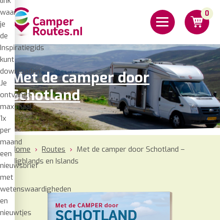
link
€
19,95
Bestel
waar
0
je
de
Inspiratiegids
kunt
downloaden.
Met de camper door
Je
Schotland
ontvangt
maximaal
1x
per
maand
Home
›
Routes
›
Met de camper door Schotland –
een
Highlands en Islands
nieuwsbrief
met
wetenswaardigheden
en
nieuwtjes