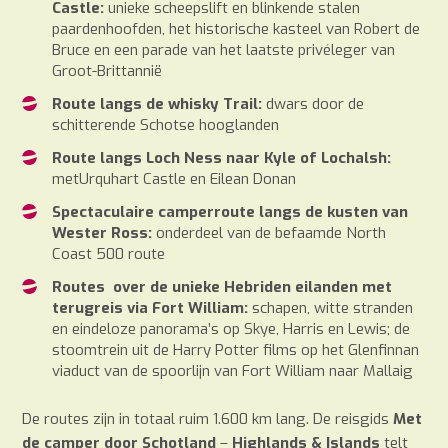
Castle:
unieke scheepslift en blinkende stalen
paardenhoofden, het historische kasteel van Robert de
Bruce en een parade van het laatste privéleger van
Groot-Brittannië
Route langs de whisky Trail:
dwars door de
schitterende Schotse hooglanden
Route langs Loch Ness naar Kyle of Lochalsh:
metUrquhart Castle en Eilean Donan
Spectaculaire camperroute langs de kusten van
Wester Ross:
onderdeel van de befaamde North
Coast 500 route
Routes over de unieke Hebriden eilanden met
terugreis via Fort William:
schapen, witte stranden
en eindeloze panorama’s op Skye, Harris en Lewis; de
stoomtrein uit de Harry Potter films op het Glenfinnan
viaduct van de spoorlijn van Fort William naar Mallaig
De routes zijn in totaal ruim 1.600 km lang. De reisgids
Met
de camper door Schotland
–
Highlands & Islands
telt