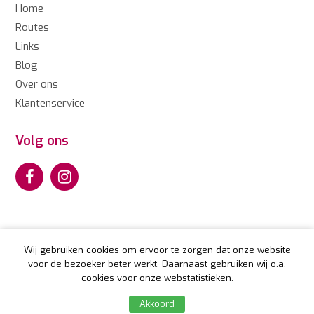
Home
Routes
Links
Blog
Over ons
Klantenservice
Volg ons
Wij gebruiken cookies om ervoor te zorgen dat onze website
voor de bezoeker beter werkt. Daarnaast gebruiken wij o.a.
© Copyright Camperroutes.nl 2026. CamperRoutes worden
cookies voor onze webstatistieken.
sinds 2010 uitgegeven door Travelscript VoF.
Akkoord
Made with
by
WAUW
in Harderwijk.