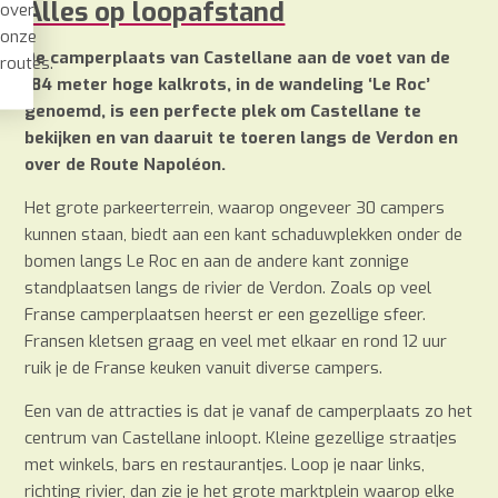
Alles op loopafstand
over
onze
De camperplaats van Castellane aan de voet van de
routes.
184 meter hoge kalkrots, in de wandeling ‘Le Roc’
genoemd, is een perfecte plek om Castellane te
bekijken en van daaruit te toeren langs de Verdon en
over de Route Napoléon.
Het grote parkeerterrein, waarop ongeveer 30 campers
kunnen staan, biedt aan een kant schaduwplekken onder de
bomen langs Le Roc en aan de andere kant zonnige
standplaatsen langs de rivier de Verdon. Zoals op veel
Franse camperplaatsen heerst er een gezellige sfeer.
Fransen kletsen graag en veel met elkaar en rond 12 uur
ruik je de Franse keuken vanuit diverse campers.
Een van de attracties is dat je vanaf de camperplaats zo het
centrum van Castellane inloopt. Kleine gezellige straatjes
met winkels, bars en restaurantjes. Loop je naar links,
richting rivier, dan zie je het grote marktplein waarop elke