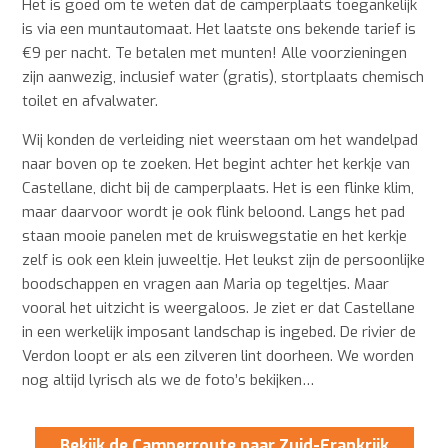
Het is goed om te weten dat de camperplaats toegankelijk
is via een muntautomaat. Het laatste ons bekende tarief is
€9 per nacht. Te betalen met munten! Alle voorzieningen
zijn aanwezig, inclusief water (gratis), stortplaats chemisch
toilet en afvalwater.
Wij konden de verleiding niet weerstaan om het wandelpad
naar boven op te zoeken. Het begint achter het kerkje van
Castellane, dicht bij de camperplaats. Het is een flinke klim,
maar daarvoor wordt je ook flink beloond. Langs het pad
staan mooie panelen met de kruiswegstatie en het kerkje
zelf is ook een klein juweeltje. Het leukst zijn de persoonlijke
boodschappen en vragen aan Maria op tegeltjes. Maar
vooral het uitzicht is weergaloos. Je ziet er dat Castellane
in een werkelijk imposant landschap is ingebed. De rivier de
Verdon loopt er als een zilveren lint doorheen. We worden
nog altijd lyrisch als we de foto’s bekijken…
Bekijk de Camperroute naar Zuid-Frankrijk