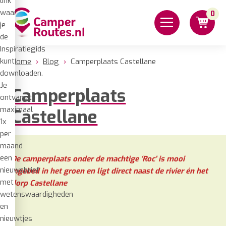
link
waar
0
je
de
Inspiratiegids
kunt
Home
›
Blog
›
Camperplaats Castellane
downloaden.
Je
Camperplaats
ontvangt
maximaal
Castellane
1x
per
maand
een
De camperplaats onder de machtige ‘Roc’ is mooi
nieuwsbrief
ingebed in het groen en ligt direct naast de rivier én het
met
dorp Castellane
wetenswaardigheden
en
nieuwtjes