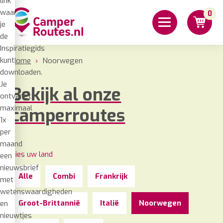
link
waar
0
je
de
Inspiratiegids
kunt
Home
›
Noorwegen
downloaden.
Je
Bekijk al onze
ontvangt
maximaal
camperroutes
1x
per
maand
Kies uw land
een
nieuwsbrief
Alle
Combi
Frankrijk
met
wetenswaardigheden
Groot-Brittannië
Italië
Noorwegen
en
nieuwtjes