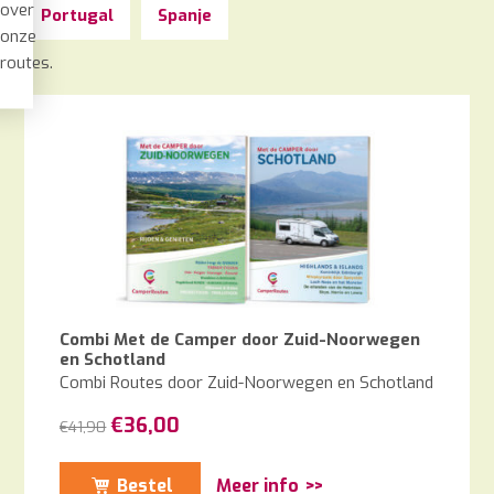
over
Portugal
Spanje
onze
routes.
Combi Met de Camper door Zuid-Noorwegen
en Schotland
Combi Routes door Zuid-Noorwegen en Schotland
Oorspronkelijke
Huidige
€
36,00
€
41,90
prijs
prijs
was:
is:
Bestel
Meer info