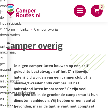
link
waar
0
je
de
Inspiratiegids
kunt
Home
›
Links
›
Camper overig
downloaden.
Je
Camper overig
ontvangt
maximaal
1x
per
Je eigen camper laten bouwen op een zelf
maand
gekochte bestelwagen of het C1-rijbewijs
een
halen? Lid worden van een camperclub of je
nieuwsbrief
nieuwe/tweedehands camper uit het
met
buitenland laten importeren? Er zijn veel
wetenswaardigheden
bedrijven die in de groeiende campermarkt hun
en
diensten aanbieden. Wij hebben er een aantal
nieuwtjes
gevonden, maar de lijst is vast niet compleet.