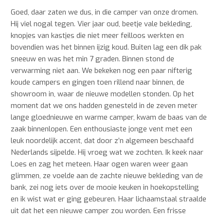
Goed, daar zaten we dus, in die camper van onze dromen.
Hij viel nogal tegen. Vier jaar oud, beetje vale bekleding,
knopjes van kastjes die niet meer feilloos werkten en
bovendien was het binnen ijzig koud. Buiten lag een dik pak
sneeuw en was het min 7 graden. Binnen stond de
verwarming niet aan. We bekeken nog een paar nifterig
koude campers en gingen toen rillend naar binnen, de
showroom in, waar de nieuwe modellen stonden. Op het
moment dat we ons hadden genesteld in de zeven meter
lange gloednieuwe en warme camper, kwam de baas van de
zaak binnenlopen. Een enthousiaste jonge vent met een
leuk noordelijk accent, dat door z’n algemeen beschaafd
Nederlands sijpelde. Hij vroeg wat we zochten. Ik keek naar
Loes en zag het meteen. Haar ogen waren weer gaan
glimmen, ze voelde aan de zachte nieuwe bekleding van de
bank, zei nog iets over de mooie keuken in hoekopstelling
en ik wist wat er ging gebeuren. Haar lichaamstaal straalde
uit dat het een nieuwe camper zou worden. Een frisse