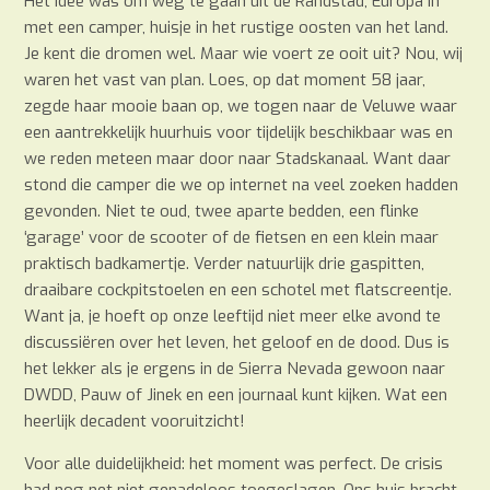
Het idee was om weg te gaan uit de Randstad, Europa in
met een camper, huisje in het rustige oosten van het land.
Je kent die dromen wel. Maar wie voert ze ooit uit? Nou, wij
waren het vast van plan. Loes, op dat moment 58 jaar,
zegde haar mooie baan op, we togen naar de Veluwe waar
een aantrekkelijk huurhuis voor tijdelijk beschikbaar was en
we reden meteen maar door naar Stadskanaal. Want daar
stond die camper die we op internet na veel zoeken hadden
gevonden. Niet te oud, twee aparte bedden, een flinke
‘garage’ voor de scooter of de fietsen en een klein maar
praktisch badkamertje. Verder natuurlijk drie gaspitten,
draaibare cockpitstoelen en een schotel met flatscreentje.
Want ja, je hoeft op onze leeftijd niet meer elke avond te
discussiëren over het leven, het geloof en de dood. Dus is
het lekker als je ergens in de Sierra Nevada gewoon naar
DWDD, Pauw of Jinek en een journaal kunt kijken. Wat een
heerlijk decadent vooruitzicht!
Voor alle duidelijkheid: het moment was perfect. De crisis