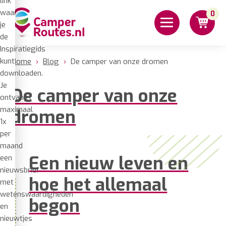
link
waar
0
je
de
Inspiratiegids
kunt
Home
›
Blog
›
De camper van onze dromen
downloaden.
Je
De camper van onze
ontvangt
maximaal
dromen
1x
per
maand
Een nieuw leven en
een
nieuwsbrief
hoe het allemaal
met
wetenswaardigheden
begon
en
nieuwtjes